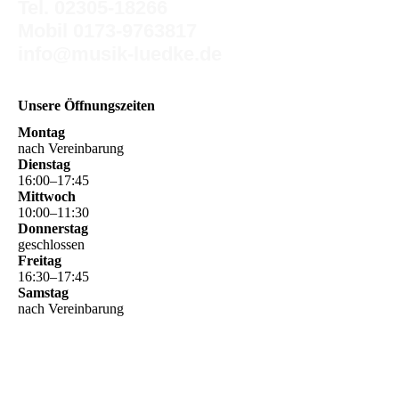
Tel. 02305-18266
Mobil 0173-9763817
info@musik-luedke.de
Unsere Öffnungszeiten
Montag
nach Vereinbarung
Dienstag
16
:
00
–
17
:
45
Mittwoch
10
:
00
–
11
:
30
Donnerstag
geschlossen
Freitag
16
:
30
–
17
:
45
Samstag
nach Vereinbarung